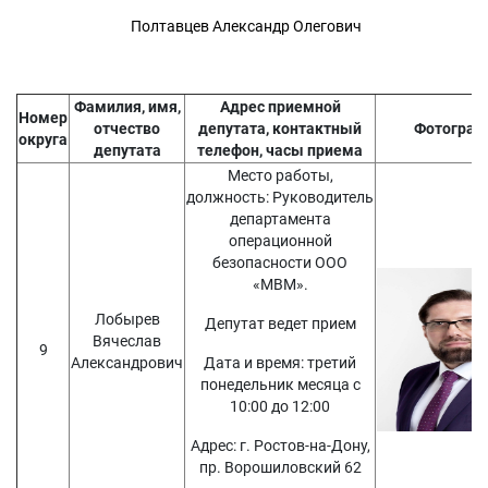
Полтавцев Александр Олегович
Фамилия, имя,
Адрес приемной
Номер
отчество
депутата, контактный
Фотограф
округа
депутата
телефон, часы приема
Место работы,
должность: Руководитель
департамента
операционной
безопасности ООО
«МВМ».
Лобырев
Депутат ведет прием
Вячеслав
9
Александрович
Дата и время: третий
понедельник месяца с
10:00 до 12:00
Адрес: г. Ростов-на-Дону,
пр. Ворошиловский 62